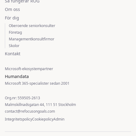
Så fungerar ROG
Om oss
För dig
Oberoende seniorkonsulter
Företag
Managementkonsultfirmor
Skolor
Kontakt
Microsoft-ekosystempartner
Humandata
Microsoft 365-specialister sedan 2001
Org.nr: 559505-2613
Malmskillnadsgatan 44, 111 51 Stockholm
contact@refocusongoals.com
Integritetspolicy
Cookiepolicy
Admin